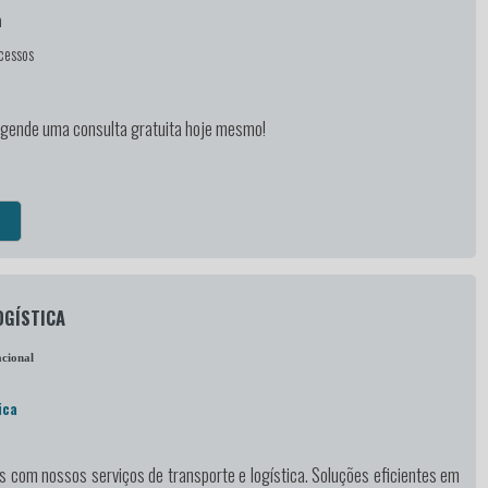
a
cessos
agende uma consulta gratuita hoje mesmo!
OGÍSTICA
cional
ica
as
com nossos serviços de transporte e logística. Soluções eficientes em