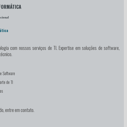
NFORMÁTICA
cional
ática
logia
com nossos serviços de TI. Expertise em soluções de software,
técnico.
e Software
rte de TI
os
do, entre em contato.