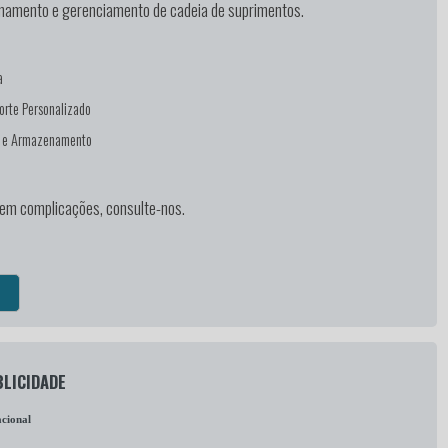
enamento e gerenciamento de cadeia de suprimentos.
a
orte Personalizado
e e Armazenamento
sem complicações, consulte-nos.
LICIDADE
cional