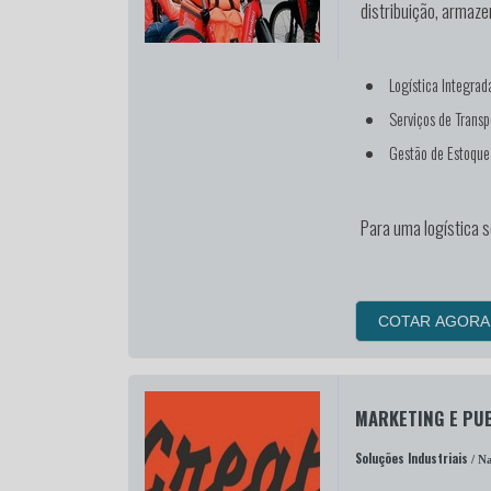
distribuição, armaz
Logística Integrad
Serviços de Transp
Gestão de Estoqu
Para uma logística 
COTAR AGORA
MARKETING E PUB
Soluções Industriais
/ Na