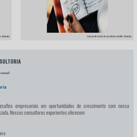
e financeira
Imagem ilustrativa de consultoria contábil e financeira
NSULTORIA
cional
oria
esafios empresariais em oportunidades de crescimento
com nossa
lizada. Nossos consultores experientes oferecem
eira