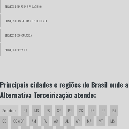
SERVIÇOS DE JARDIM E PAISAGISMO
SERVIÇOS DE MARKETING E PUBLICIDADE
SERVIÇOS DE CONSULTORIA
SERVIÇOS DE EVENTOS
Principais cidades e regiões do Brasil onde a
Alternativa Terceirização atende:
Selecione
RJ
MG
ES
SP
PR
SC
RS
PE
BA
CE
GO e DF
AM
PA
AC
AL
AP
MA
MT
MS