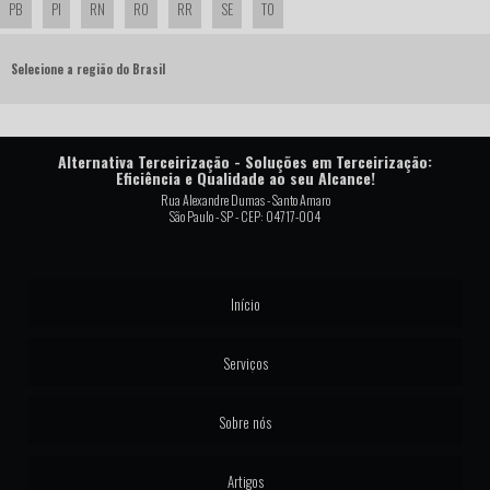
PB
PI
RN
RO
RR
SE
TO
Selecione a região do Brasil
Alternativa Terceirização - Soluções em Terceirização:
Eficiência e Qualidade ao seu Alcance!
Rua Alexandre Dumas - Santo Amaro
São Paulo - SP - CEP: 04717-004
Início
Serviços
Sobre nós
Artigos