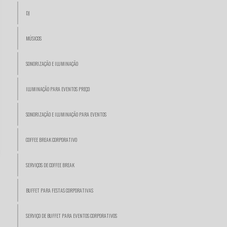
DJ
MÚSICOS
SONORIZAÇÃO E ILUMINAÇÃO
ILUMINAÇÃO PARA EVENTOS PREÇO
SONORIZAÇÃO E ILUMINAÇÃO PARA EVENTOS
COFFEE BREAK CORPORATIVO
SERVIÇOS DE COFFEE BREAK
BUFFET PARA FESTAS CORPORATIVAS
SERVIÇO DE BUFFET PARA EVENTOS CORPORATIVOS