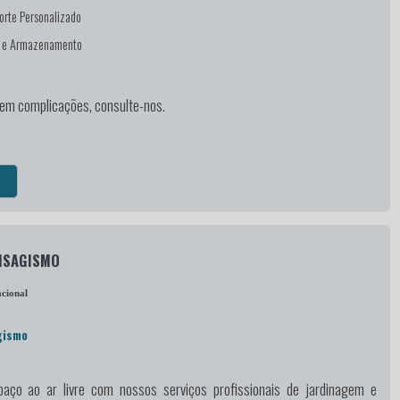
orte Personalizado
e e Armazenamento
sem complicações, consulte-nos.
AISAGISMO
cional
gismo
aço ao ar livre
com nossos serviços profissionais de jardinagem e