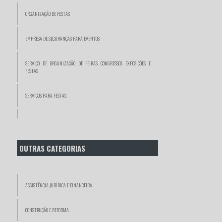
ORGANIZAÇÃO DE FESTAS
EMPRESA DE SEGURANÇAS PARA EVENTOS
SERVIÇO DE ORGANIZAÇÃO DE FEIRAS CONGRESSOS EXPOSIÇÕES E
FESTAS
SERVICOS PARA FESTAS
SERVIÇO DE FESTAS E EVENTOS
SERVIÇOS DE EVENTOS
OUTRAS CATEGORIAS
FOTÓGRAFOS
ASSISTÊNCIA JURÍDICA E FINANCEIRA
VIDEOMAKER
CONSTRUÇÃO E REFORMA
FOTOGRAFO CORPORATIVO