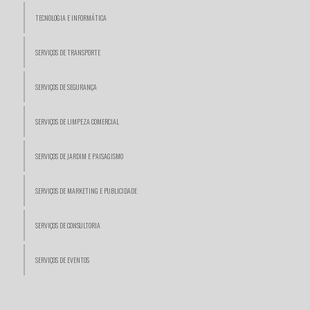
TECNOLOGIA E INFORMÁTICA
VIDEÓGRAFOS
SERVIÇOS DE TRANSPORTE
SERVIÇOS DE SEGURANÇA
SERVIÇOS DE LIMPEZA COMERCIAL
SERVIÇOS DE JARDIM E PAISAGISMO
SERVIÇOS DE MARKETING E PUBLICIDADE
SERVIÇOS DE CONSULTORIA
SERVIÇOS DE EVENTOS