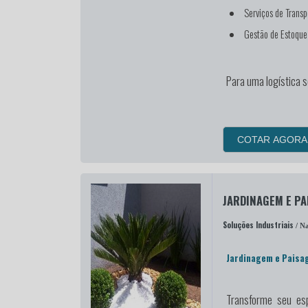
Serviços de Transp
Gestão de Estoqu
Para uma logística 
COTAR AGORA
JARDINAGEM E P
Soluções Industriais
/ Na
Jardinagem e Paisa
Transforme seu esp