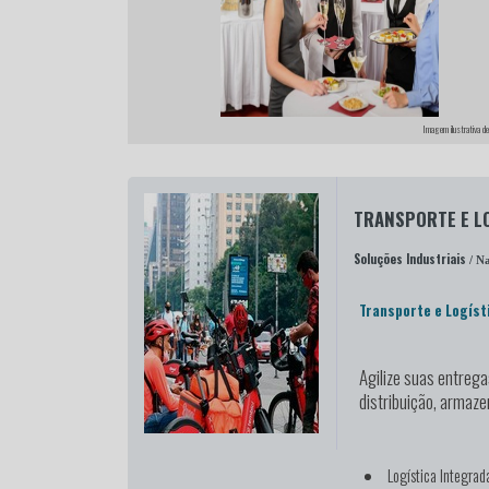
Imagem ilustrativa de
TRANSPORTE E L
Soluções Industriais
/ Na
Transporte e Logíst
Agilize suas entreg
distribuição, armaz
Logística Integrad