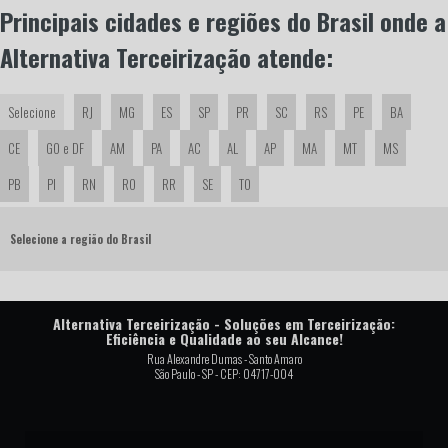
ENCANADOR PROFISSIONAL
Principais cidades e regiões do Brasil onde a
Alternativa Terceirização atende:
ENCANADOR E DESENTUPIDOR
Selecione
RJ
MG
ES
SP
PR
SC
RS
PE
BA
CE
GO e DF
AM
PA
AC
AL
AP
MA
MT
MS
PB
PI
RN
RO
RR
SE
TO
Selecione a região do Brasil
Alternativa Terceirização - Soluções em Terceirização:
Eficiência e Qualidade ao seu Alcance!
Rua Alexandre Dumas - Santo Amaro
São Paulo - SP - CEP: 04717-004