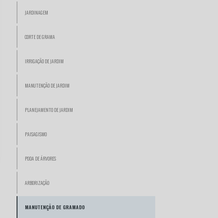
JARDINAGEM
CORTE DE GRAMA
IRRIGAÇÃO DE JARDIM
MANUTENÇÃO DE JARDIM
PLANEJAMENTO DE JARDIM
PAISAGISMO
PODA DE ÁRVORES
ARBORIZAÇÃO
MANUTENÇÃO DE GRAMADO