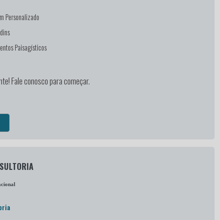
m Personalizado
dins
entos Paisagísticos
nte! Fale conosco para começar.
NSULTORIA
cional
oria