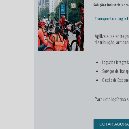
Soluções Industriais
/ Na
Transporte e Logíst
Agilize suas entreg
distribuição, armaz
Logística Integrad
Serviços de Transp
Gestão de Estoqu
Para uma logística 
COTAR AGORA