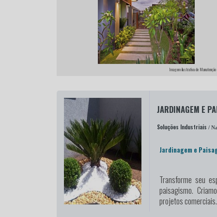
Imagem ilustrativa de Manutenção
JARDINAGEM E P
Soluções Industriais
/ Na
Jardinagem e Paisa
Transforme seu esp
paisagismo. Criamo
projetos comerciais.