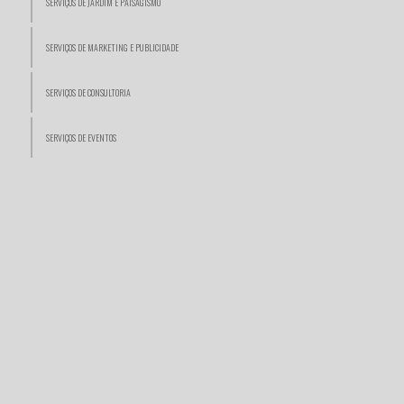
SERVIÇOS DE JARDIM E PAISAGISMO
SERVIÇOS DE MARKETING E PUBLICIDADE
SERVIÇOS DE CONSULTORIA
SERVIÇOS DE EVENTOS