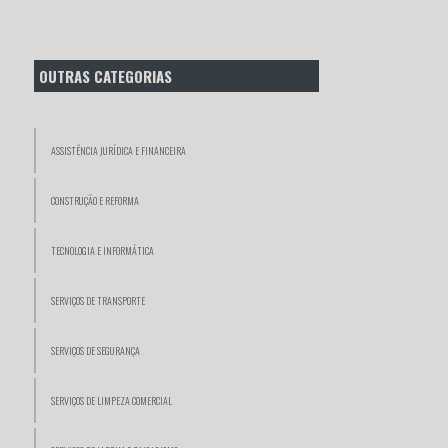
OUTRAS CATEGORIAS
ASSISTÊNCIA JURÍDICA E FINANCEIRA
CONSTRUÇÃO E REFORMA
TECNOLOGIA E INFORMÁTICA
SERVIÇOS DE TRANSPORTE
SERVIÇOS DE SEGURANÇA
SERVIÇOS DE LIMPEZA COMERCIAL